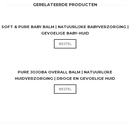
GERELATEERDE PRODUCTEN
€
9,50
€
19,75
SOFT & PURE BABY BALM | NATUURLIJKE BABYVERZORGING |
5.00
GEVOELIGE BABY-HUID
Dit
BESTEL
product
heeft
meerdere
variaties.
€
9,50
€
19,75
PURE JOJOBA OVERALL BALM | NATUURLIJKE
Deze
4.50
HUIDVERZORGING | DROGE EN GEVOELIGE HUID
optie
kan
Dit
BESTEL
gekozen
product
worden
heeft
op
meerdere
de
variaties.
productpagina
Deze
optie