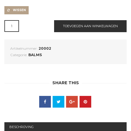
WISSEN
ALMOND
TOEVOEGEN AAN WINKELWAGEN
LIP
&
HAND
BALM
Artikelnummer:
20002
|
Categorie:
BALMS
NATUURLIJKE
HUIDVERZORGING
|
LIPPENBALSEM/
HANDCRÈME
SHARE THIS
AANTAL
BESCHRIJVING