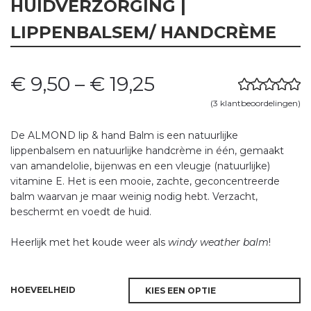
HUIDVERZORGING |
LIPPENBALSEM/ HANDCRÈME
€
9,50
–
€
19,25
Waardering
3
(
3
klantbeoordelingen)
5.00
op 5
gebaseerd
De ALMOND lip & hand Balm is een natuurlijke
op
lippenbalsem en natuurlijke handcrème in één, gemaakt
klantbeoord
van amandelolie, bijenwas en een vleugje (natuurlijke)
elingen
vitamine E. Het is een mooie, zachte, geconcentreerde
balm waarvan je maar weinig nodig hebt.
Verzacht,
beschermt en voedt de huid.
Heerlijk met het koude weer als
windy weather balm
!
HOEVEELHEID