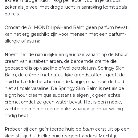
extreem droge huid. Nog perfecter voor in je tas dus,
zeker als je veel met droge lucht in aanraking komt zoals
op reis.
Omdat de ALMOND Lip&Hand Balm geen parfum bevat,
kan het erg geschikt zijn voor mensen met een parfum-
allergie of astma.
Noem het de natuurlijke en geurloze variant op de 8hour
cream van elizabeth arden, de beroemde crème die
gebaseerd is op vaseline ofwel petrolatum. Springy Skin
Balm, de crème met natuurlijke grondstoffen, geeft de
huid hetzelfde beschermende laagje, maar sluit de huid
niet af zoals vaseline. De Springy Skin Balm is net als de
eight hour cream qua substantie eigenlijk geen echte
crème, omdat ze geen water bevat. Het is een mooie,
zachte, geconcentreerde balm waarvan je maar weinig
nodig hebt.
Probeer bij een geïrriteerde huid de
balm
eerst uit op een
klein stukje huid: elke huid reageert anders! Mocht je